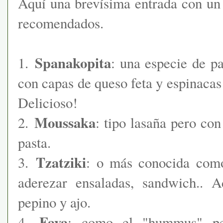
Aquí una brevísima entrada con un
recomendados.
Spanakopita
1.
: una especie de pa
con capas de queso feta y espinaca
Delicioso!
Moussaka
2.
: tipo lasaña pero co
pasta.
Tzatziki
3.
: o más conocida como
aderezar ensaladas, sandwich.. 
pepino y ajo.
Fava
4.
; como el "hummus" pe