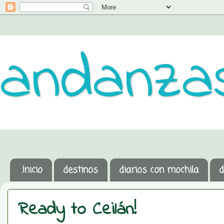
andanzas
.Inicio
destinos
diarios con mochila
d
Ready to Ceilán!